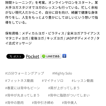
隙間トレーニング』を考案。オンラインサロンをスタート。某
大手ヨガスタジオでヨガのレッスンも行っている。忙しく余裕
がない現代人だからこそ、自分に目を向け、綺麗で健康な身体
作りをし、人生をもっとより豊かにしてほしいという想いで指
導をしている。
保有資格：メディカルヨガ・ピラティス / 全米ヨガアライアンス
マタニティヨガ / 産後ヨガ / キッズヨガ / JADPボディメイク / タ
イ古式マッサージ
Pocket
#
15分ウォーミングアップ
#
Mighty Solo
#
フィットネス動画
#
マイティソロ
#
レッスン動画
#
春夏には背中もピーン
#
肩が上がってしまう
#
背中が丸まってしまう
#
背中に脂肪がついてしまい
#
背中の筋肉
#
背中引き締め
#
背中美人