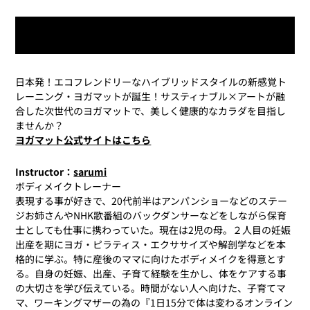
今すぐレッスン動画を再生
日本発！エコフレンドリーなハイブリッドスタイルの新感覚ト
レーニング・ヨガマットが誕生！サスティナブル×アートが融
合した次世代のヨガマットで、美しく健康的なカラダを目指し
ませんか？
ヨガマット公式サイトはこちら
Instructor：
sarumi
ボディメイクトレーナー
表現する事が好きで、20代前半はアンパンショーなどのステー
ジお姉さんやNHK歌番組のバックダンサーなどをしながら保育
士としても仕事に携わっていた。現在は2児の母。２人目の妊娠
出産を期にヨガ・ピラティス・エクササイズや解剖学などを本
格的に学ぶ。特に産後のママに向けたボディメイクを得意とす
る。自身の妊娠、出産、子育て経験を生かし、体をケアする事
の大切さを学び伝えている。時間がない人へ向けた、子育てマ
マ、ワーキングマザーの為の『1日15分で体は変わるオンライン