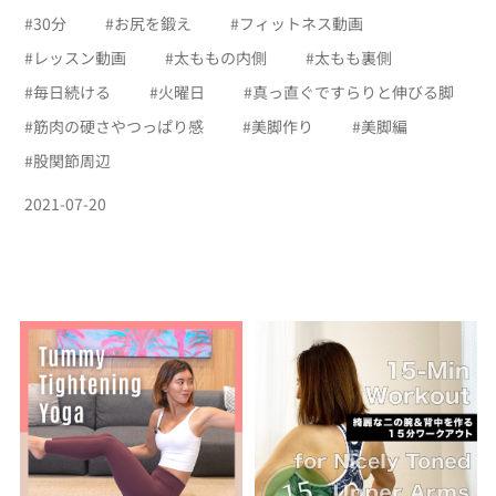
#
30分
#
お尻を鍛え
#
フィットネス動画
#
レッスン動画
#
太ももの内側
#
太もも裏側
#
毎日続ける
#
火曜日
#
真っ直ぐですらりと伸びる脚
#
筋肉の硬さやつっぱり感
#
美脚作り
#
美脚編
#
股関節周辺
2021-07-20