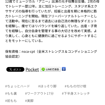
12歳でミュージカル「アニー」出演の元子役舞台女優。2児の母
でトレーナー歴12年。主に加圧トレーニング、スタジオ系エク
ササイズの指導を行っていたが、妊娠と出産を期に本格的に筋
力トレーニングを開始。現在フリーパーソナルトレーナーとし
て活動中。現在に至るまで過去には自己流の無理なダイエット
を経験し、痩せてはリバウンドを繰り返していた。出産・子育
てを経験し、自分自身を管理する事の大切さを改めて実感。よ
り美しく、心身ともに健康的に過ごせるようにサポートするこ
とをモットーにしている。
保有資格：nsca-cpt（全米ストレングス＆コンディショニング
協会認定）
Pocket
#
ちょっとハード
#
ほっそり脚
#
ももの付け根
#
もも裏
#
ワークアウト17分
#
下半身ストレッチ
#
前もも
#
美脚