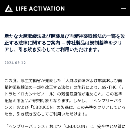
コ
ン
テ
ン
ツ
新たな大麻取締法及び麻薬及び向精神薬取締法の一部を改
へ
正する法律に関するご案内 – 弊社製品は規制基準をクリ
ス
アし、引き続き安心してご利用いただけます。
キ
ッ
プ
2024-09-12
この度、厚生労働省が発表した「大麻取締法および麻薬および向
精神薬取締法の一部を改正する法律」の施行により、Δ9-THC（テ
トラヒドロカンナビノール）の残留限度値が定められ、この基準
を超える製品が規制対象となります。しかし、「ヘンプリーバラ
ンス」および「CBDUCON」の製品は、この基準をクリアしている
ため、引き続き安心してご利用いただけます。
「ヘンプリーバランス」および「CBDUCON」は、安全性と品質に