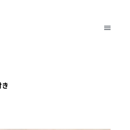
Toggle
menu
付き