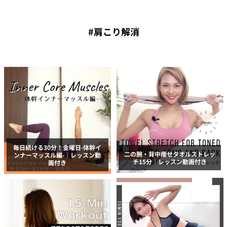
#肩こり解消
毎日続ける30分！金曜日-体幹イ
二の腕・背中痩せタオルストレッ
ンナーマッスル編-｜レッスン動
チ15分｜レッスン動画付き
画付き